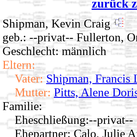
zurück z
Shipman, Kevin Craig
geb.: --privat-- Fullerton, 
Geschlecht: männlich
Eltern:
Vater:
Shipman, Francis L
Mutter:
Pitts, Alene Dori
Familie:
Eheschließung:
--privat--
Ehepartner:
Calo, Julie 