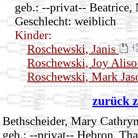
geb.: --privat-- Beatrice,
Geschlecht: weiblich
Kinder:
Roschewski, Janis
Roschewski, Joy Alis
Roschewski, Mark Ja
zurück z
Bethscheider, Mary Cathry
geb.: --privat-- Hebron, T