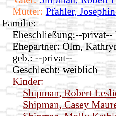
Mutter:
Pfahler, Josephi
Familie:
Eheschließung:
--privat-
Ehepartner:
Olm, Kathry
geb.: --privat--
Geschlecht: weiblich
Kinder:
Shipman, Robert Lesl
Shipman, Casey Maur